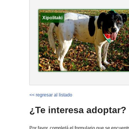
Xipolitaki
<< regresar al listado
¿Te interesa adoptar?
Por favor, completá el formulario que se encuentr