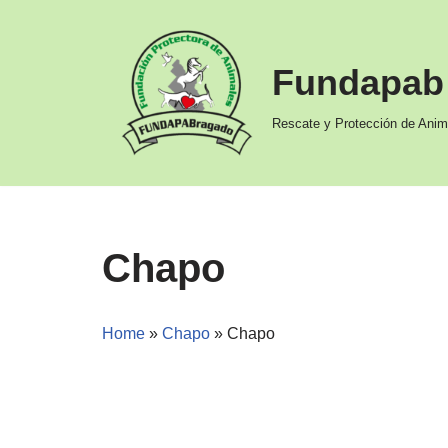
Ir
Fundapab
al
contenido
Rescate y Protección de Anim
Chapo
Home
»
Chapo
»
Chapo