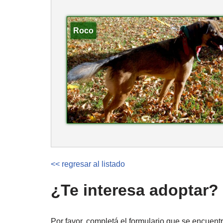
Roco
<< regresar al listado
¿Te interesa adoptar?
Por favor, completá el formulario que se encuentr