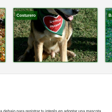
Costurero
B
a debajo para registrar tu interés en adoptar una mascota.