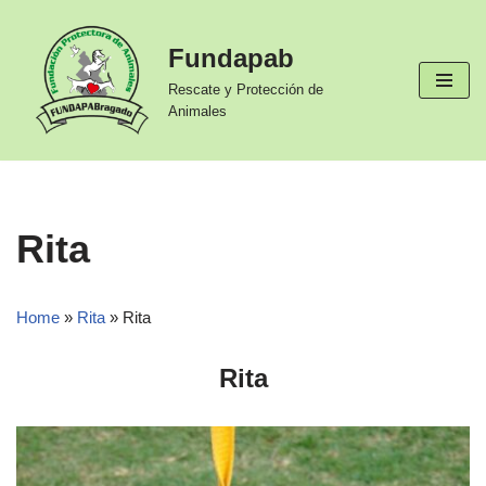
Fundapab
Ir
al
Rescate y Protección de
contenido
Animales
Rita
Home
»
Rita
»
Rita
Rita